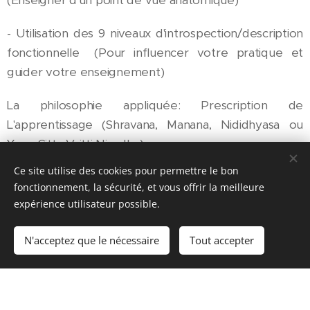
(Enseigner d'un point de vue anatomique)
- Utilisation des 9 niveaux d'introspection/description
fonctionnelle (Pour influencer votre pratique et
guider votre enseignement)
La philosophie appliquée: Prescription de
L'apprentissage (Shravana, Manana, Nididhyasa ou
Yoga Citta Vritti Nirodha)
Ce site utilise des cookies pour permettre le bon
Clarification et définition de la voie du Yoga (En tant
fonctionnement, la sécurité, et vous offrir la meilleure
que système psycho-spirituel)
expérience utilisateur possible.
N'acceptez que le nécessaire
Tout accepter
Tarif 950€
Réservation