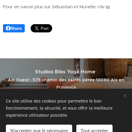
Pour en savoir plus sur Sébastian et Murielle, rdv
ici
Share
Studios Bliss Yoga Home
Aix Ouest : 575 chemin des saints pères 13090 Aix en
Provence
07 56 90 13 25
blissyogahome@gmail.com
Ce site utilise des cookies pour permettre le bon
Facebook
/
Instagram
/
Linkedln
fonctionnement, la sécurité, et vous offrir la meilleure
© Bliss Yoga Home & LexiaWeb 2020 /
©
Crédit photos : Ingrid
expérience utilisateur possible.
Meucci
Cookies
N'acceptez que le nécessaire
Tout accepter