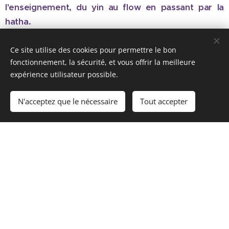
l'enseignement, du yin au flow en passant par la
hatha.
Tarif 825€
inscription ici
Ce site utilise des cookies pour permettre le bon
fonctionnement, la sécurité, et vous offrir la meilleure
Clique ici pour continuer d'explorer l
'offre de
expérience utilisateur possible.
formations
complète
N'acceptez que le nécessaire
Tout accepter
Questions fréquentes
Les modules peuvent ils être pris
indépendamment ?